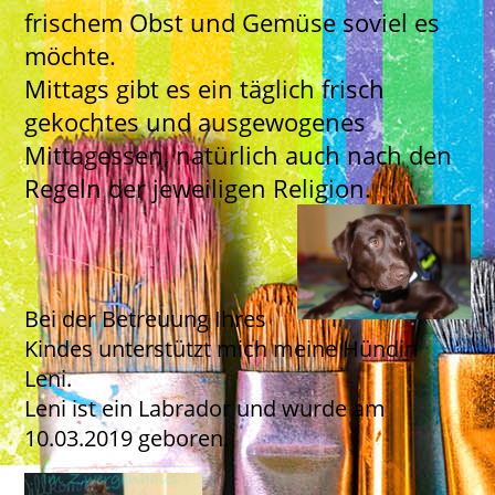
frischem Obst und Gemüse soviel es
möchte.
Mittags gibt es ein täglich frisch
gekochtes und ausgewogenes
Mittagessen, natürlich auch nach den
Regeln der jeweiligen Religion.
Bei der Betreuung Ihres
Kindes unterstützt mich meine Hündin
Leni.
Leni ist ein Labrador und wurde am
10.03.2019 geboren.