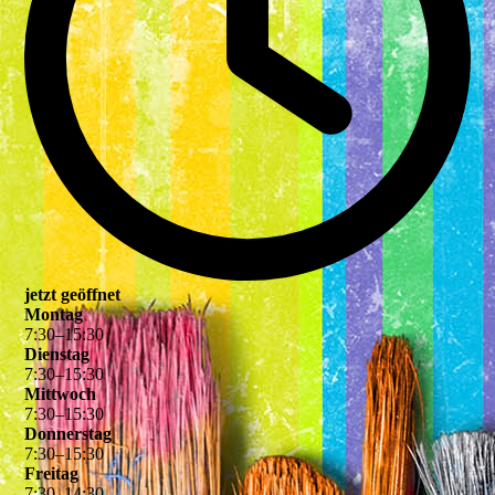
jetzt geöffnet
Montag
7
:
30
–
15
:
30
Dienstag
7
:
30
–
15
:
30
Mittwoch
7
:
30
–
15
:
30
Donnerstag
7
:
30
–
15
:
30
Freitag
7
:
30
–
14
:
30